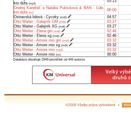
03:13
kto dúfa
(mp3)
Ondrej Kandráč a Natália Puklušová & BAN - Ľúbi,
00:00
kto dúfa
(txt)
Ostravská lidová - Cycoky
04:57
(midi)
Otto Waiter - Galejník GM
03:27
(midi)
Otto Waiter - Galejník XG
03:27
(midi)
Otto Weiter - Elena gm
02:46
(midi)
Otto Weiter - Elena xg
02:46
(midi)
Otto Weiter - Amore mio gm
03:32
(midi)
Otto Weiter - Amore mio xg
03:32
(midi)
Otto Weiter - Amore mio
03:32
(mp3)
Otto Weiter - Amore mio
00:00
(txt)
Databáza obsahuje 2949 pesničiek od 449 autorov.
©2008 Všetky práva vyhradené •
Web