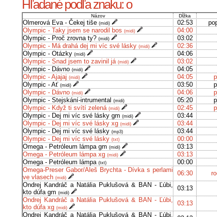
Hľadané podľa znaku: o
Názov
Dĺžka
Olmerová Eva - Čekej tiše
02:53
pop
(midi)
Olympic - Taky jsem se narodil bos
04:00
(midi)
Olympic - Proč zrovna ty?
03:02
(midi)
Olympic - Má drahá dej mi víc své lásky
02:36
(midi)
Olympic - Otázky
04:06
(midi)
Olympic - Snad jsem to zavinil já
03:02
(midi)
Olympic - Dávno
04:05
(midi)
Olympic - Ajajaj
04:05
p
(midi)
Olympic - Ať
03:50
p
(midi)
Olympic - Dávno
04:06
p
(midi)
Olympic - Stejskání-intrumental
05:20
p
(midi)
Olympic - Když ti svítí zelená
02:45
p
(midi)
Olympic - Dej mi víc své lásky gm
03:44
(midi)
Olympic - Dej mi víc své lásky xg
03:44
(midi)
Olympic - Dej mi víc své lásky
03:44
(mp3)
Olympic - Dej mi víc své lásky
00:00
(txt)
Omega - Petróleum lámpa gm
03:13
(midi)
Omega - Petróleum lámpa xg
03:13
(midi)
Omega - Petróleum lámpa
00:00
(txt)
Omega-Preser Gabor/Aleš Brychta - Dívka s perlami
06:30
ro
ve vlasech
(midi)
Ondrej Kandráč a Natália Puklušová & BAN - Ľúbi,
03:13
kto dúfa gm
(midi)
Ondrej Kandráč a Natália Puklušová & BAN - Ľúbi,
03:13
kto dúfa xg
(midi)
Ondrej Kandráč a Natália Puklušová & BAN - Ľúbi,