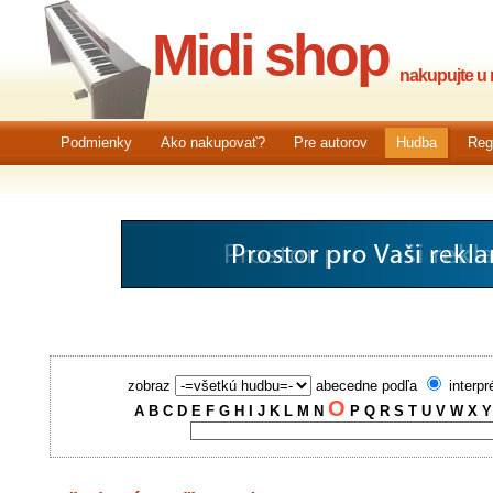
Midi shop
nakupujte u n
Podmienky
Ako nakupovať?
Pre autorov
Hudba
Reg
zobraz
abecedne podľa
interpr
O
A
B
C
D
E
F
G
H
I
J
K
L
M
N
P
Q
R
S
T
U
V
W
X
Y