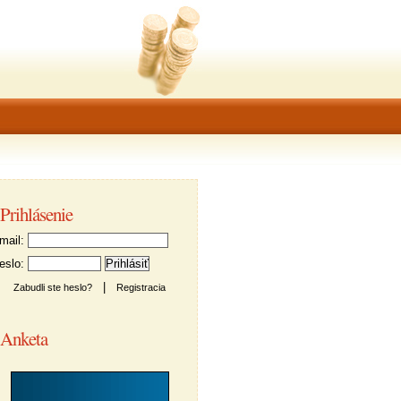
Prihlásenie
ail:
slo:
|
Zabudli ste heslo?
Registracia
Anketa