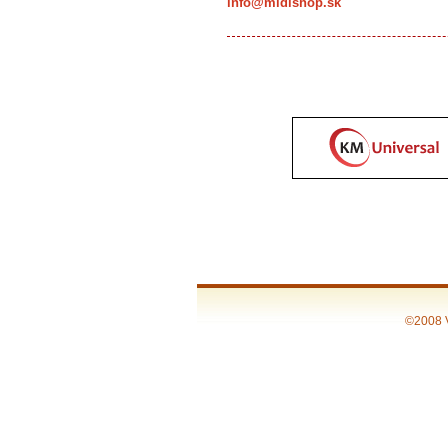
info@midishop.sk
©2008 