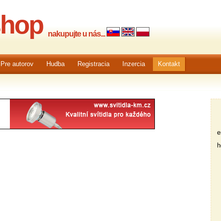
shop
nakupujte u nás...
Pre autorov
Hudba
Registracia
Inzercia
Kontakt
em
he