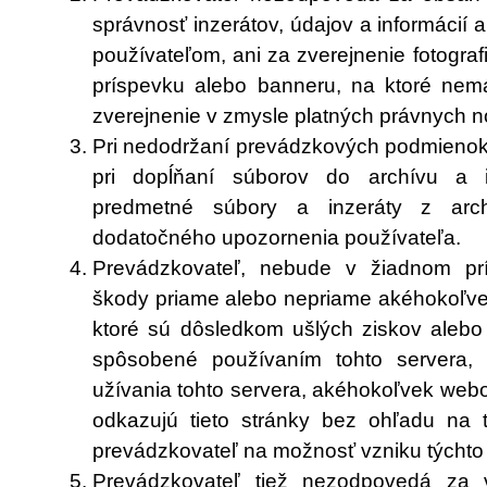
správnosť inzerátov, údajov a informácií
používateľom, ani za zverejnenie fotografi
príspevku alebo banneru, na ktoré nem
zverejnenie v zmysle platných právnych n
Pri nedodržaní prevádzkových podmienok
pri dopĺňaní súborov do archívu a 
predmetné súbory a inzeráty z arc
dodatočného upozornenia používateľa.
Prevádzkovateľ, nebude v žiadnom pr
škody priame alebo nepriame akéhokoľve
ktoré sú dôsledkom ušlých ziskov alebo
spôsobené používaním tohto servera,
užívania tohto servera, akéhokoľvek webo
odkazujú tieto stránky bez ohľadu na t
prevádzkovateľ na možnosť vzniku týchto
Prevádzkovateľ tiež nezodpovedá za 