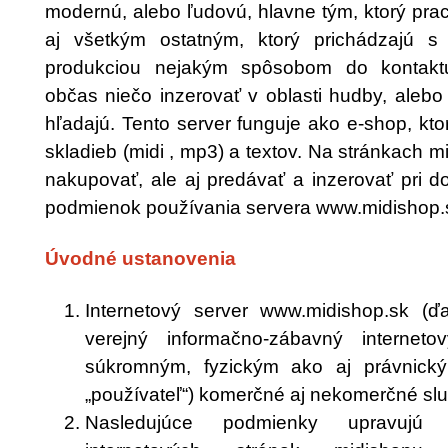
modernú, alebo ľudovú, hlavne tým, ktorý prac
aj všetkým ostatným, ktorý prichádzajú
produkciou nejakým spôsobom do kontaktu
občas niečo inzerovať v oblasti hudby, alebo
hľadajú. Tento server funguje ako e-shop, kto
skladieb (midi , mp3) a textov. Na stránkach 
nakupovať, ale aj predávať a inzerovať pri 
podmienok používania servera www.midishop.
Úvodné ustanovenia
Internetový server www.midishop.sk (ďa
verejný informačno-zábavný interneto
súkromným, fyzickým ako aj právnick
„používateľ“) komerčné aj nekomerčné slu
Nasledujúce podmienky upravujú p