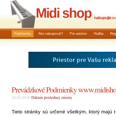
Midi shop
nakupujte u n
Podmienky
Ako nakupovať?
Pre autorov
Hudba
Reg
Prevádzkové Podmienky www.midisho
26.04.2010
Dátum poslednej zmeny
Tieto stránky sú určené všetkým, ktorý majú r