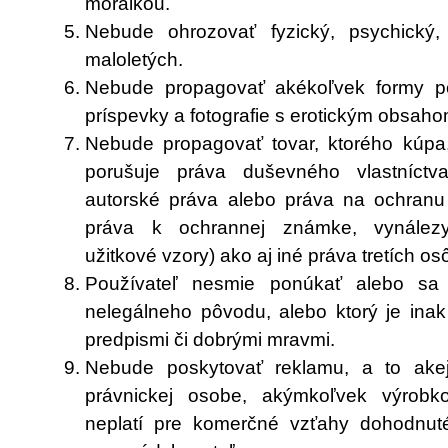
morálkou.
Nebude ohrozovať fyzický, psychický,
maloletých.
Nebude propagovať akékoľvek formy po
príspevky a fotografie s erotickým obsaho
Nebude propagovať tovar, ktorého kúpa
porušuje práva duševného vlastníctva
autorské práva alebo práva na ochran
práva k ochrannej známke, vynálezy,
užitkové vzory) ako aj iné práva tretích os
Používateľ nesmie ponúkať alebo sa 
nelegálneho pôvodu, alebo ktorý je ina
predpismi či dobrými mravmi.
Nebude poskytovať reklamu, a to akej
právnickej osobe, akýmkoľvek výrob
neplatí pre komerčné vzťahy dohodnut