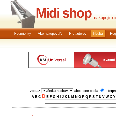
Midi shop
nakupujte u n
Podmienky
Ako nakupovať?
Pre autorov
Hudba
Reg
zobraz
abecedne podľa
interpr
D
A
B
C
E
F
G
H
I
J
K
L
M
N
O
P
Q
R
S
T
U
V
W
X
Y