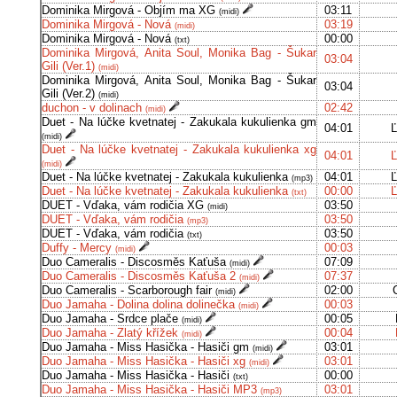
Dominika Mirgová - Objím ma XG
03:11
(midi)
Dominika Mirgová - Nová
03:19
(midi)
Dominika Mirgová - Nová
00:00
(txt)
Dominika Mirgová, Anita Soul, Monika Bag - Šukar
03:04
Gili (Ver.1)
(midi)
Dominika Mirgová, Anita Soul, Monika Bag - Šukar
03:04
Gili (Ver.2)
(midi)
duchon - v dolinach
02:42
(midi)
Duet - Na lúčke kvetnatej - Zakukala kukulienka gm
04:01
Ľ
(midi)
Duet - Na lúčke kvetnatej - Zakukala kukulienka xg
04:01
Ľ
(midi)
Duet - Na lúčke kvetnatej - Zakukala kukulienka
04:01
Ľ
(mp3)
Duet - Na lúčke kvetnatej - Zakukala kukulienka
00:00
Ľ
(txt)
DUET - Vďaka, vám rodičia XG
03:50
(midi)
DUET - Vďaka, vám rodičia
03:50
(mp3)
DUET - Vďaka, vám rodičia
03:50
(txt)
Duffy - Mercy
00:03
(midi)
Duo Cameralis - Discosměs Kaťuša
07:09
(midi)
Duo Cameralis - Discosměs Kaťuša 2
07:37
(midi)
Duo Cameralis - Scarborough fair
02:00
(midi)
Duo Jamaha - Dolina dolina dolinečka
00:03
(midi)
Duo Jamaha - Srdce plače
00:05
(midi)
Duo Jamaha - Zlatý křížek
00:04
(midi)
Duo Jamaha - Miss Hasička - Hasiči gm
03:01
(midi)
Duo Jamaha - Miss Hasička - Hasiči xg
03:01
(midi)
Duo Jamaha - Miss Hasička - Hasiči
00:00
(txt)
Duo Jamaha - Miss Hasička - Hasiči MP3
03:01
(mp3)