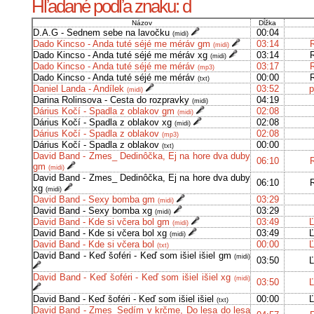
Hľadané podľa znaku: d
Názov
Dĺžka
D.A.G - Sednem sebe na lavočku
00:04
(midi)
Dado Kincso - Anda tuté séjé me méráv gm
03:14
(midi)
Dado Kincso - Anda tuté séjé me méráv xg
03:14
(midi)
Dado Kincso - Anda tuté séjé me méráv
03:17
(mp3)
Dado Kincso - Anda tuté séjé me méráv
00:00
(txt)
Daniel Landa - Andílek
03:52
p
(midi)
Darina Rolinsova - Cesta do rozpravky
04:19
(midi)
Dárius Kočí - Spadla z oblakov gm
02:08
(midi)
Dárius Kočí - Spadla z oblakov xg
02:08
(midi)
Dárius Kočí - Spadla z oblakov
02:08
(mp3)
Dárius Kočí - Spadla z oblakov
00:00
(txt)
David Band - Zmes_ Dedinôčka, Ej na hore dva duby
06:10
gm
(midi)
David Band - Zmes_ Dedinôčka, Ej na hore dva duby
06:10
xg
(midi)
David Band - Sexy bomba gm
03:29
(midi)
David Band - Sexy bomba xg
03:29
(midi)
David Band - Kde si včera bol gm
03:49
Ľ
(midi)
David Band - Kde si včera bol xg
03:49
Ľ
(midi)
David Band - Kde si včera bol
00:00
Ľ
(txt)
David Band - Keď šoféri - Keď som išiel išiel gm
(midi)
03:50
Ľ
David Band - Keď šoféri - Keď som išiel išiel xg
(midi)
03:50
Ľ
David Band - Keď šoféri - Keď som išiel išiel
00:00
Ľ
(txt)
David Band - Zmes_Sedím v krčme, Do lesa do lesa