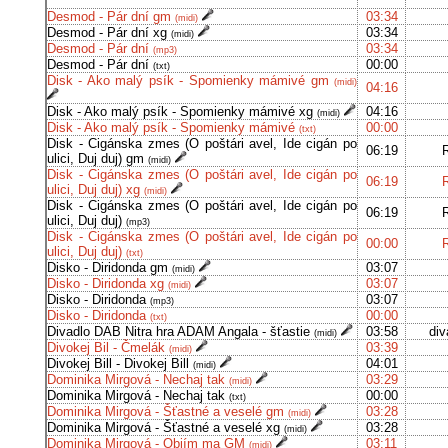
Desmod - Pár dní gm
03:34
(midi)
Desmod - Pár dní xg
03:34
(midi)
Desmod - Pár dní
03:34
(mp3)
Desmod - Pár dní
00:00
(txt)
Disk - Ako malý psík - Spomienky mámivé gm
(midi)
04:16
Disk - Ako malý psík - Spomienky mámivé xg
04:16
(midi)
Disk - Ako malý psík - Spomienky mámivé
00:00
(txt)
Disk - Cigánska zmes (O poštári avel, Ide cigán po
06:19
ulici, Duj duj) gm
(midi)
Disk - Cigánska zmes (O poštári avel, Ide cigán po
06:19
ulici, Duj duj) xg
(midi)
Disk - Cigánska zmes (O poštári avel, Ide cigán po
06:19
ulici, Duj duj)
(mp3)
Disk - Cigánska zmes (O poštári avel, Ide cigán po
00:00
ulici, Duj duj)
(txt)
Disko - Diridonda gm
03:07
(midi)
Disko - Diridonda xg
03:07
(midi)
Disko - Diridonda
03:07
(mp3)
Disko - Diridonda
00:00
(txt)
Divadlo DAB Nitra hra ADAM Angala - šťastie
03:58
div
(midi)
Divokej Bil - Čmelák
03:39
(midi)
Divokej Bill - Divokej Bill
04:01
(midi)
Dominika Mirgová - Nechaj tak
03:29
(midi)
Dominika Mirgová - Nechaj tak
00:00
(txt)
Dominika Mirgová - Šťastné a veselé gm
03:28
(midi)
Dominika Mirgová - Šťastné a veselé xg
03:28
(midi)
Dominika Mirgová - Objím ma GM
03:11
(midi)