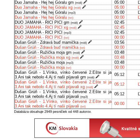
Duo Jamaha - Hej hej Góralu gm
05:00
Ľ
(midi)
Duo Jamaha - Hej hej Góralu xg
05:00
Ľ
(midi)
Duo Jamaha - Hej hej Góralu
05:00
Ľ
(mp3)
Duo Jamaha - Hej hej Góralu
00:00
Ľ
(txt)
DUO JAMAHA - RICI PICI gm
02:45
(midi)
DUO JAMAHA - RICI PICI xg
02:45
(midi)
DUO JAMAHA - RICI PICI
02:45
(mp3)
DUO JAMAHA - RICI PICI
00:00
(txt)
Dušan Grúň - Zdravá buď mamička
03:56
(midi)
Dušan Grúň - Zdravá buď mamička
00:00
(txt)
Dušan Grúň - Ružička moja gm
03:48
(midi)
Dušan Grúň - Ružička moja xg
03:48
(midi)
Dušan Grúň - Ružička moja
03:48
(mp3)
Dušan Grúň - Ružička moja
00:00
(txt)
Dušan Grúň - 1.Vínko, vínko červené 2.Ešte si ja
05:12
Ľ
3.Ani tak nebolo 4.Aj tí naši píjavali gm
(midi)
Dušan Grúň - 1.Vínko, vínko červené 2.Ešte si ja
05:12
Ľ
3.Ani tak nebolo 4.Aj tí naši píjavali xg
(midi)
Dušan Grúň - 1.Vínko, vínko červené 2.Ešte si ja
05:12
Ľ
3.Ani tak nebolo 4.Aj tí naši píjavali
(mp3)
Dušan Grúň - 1.Vínko, vínko červené 2.Ešte si ja
00:00
Ľ
3.Ani tak nebolo 4.Aj tí naši píjavali
(txt)
Databáza obsahuje 2949 pesničiek od 448 autorov.