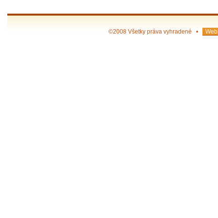
©2008 Všetky práva vyhradené •
Webh