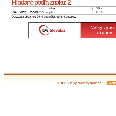
Hľadané podľa znaku: 2
Názov
Dĺžka
24kGoldn - Mood mp3
02:25
(mp3)
Databáza obsahuje 2949 pesničiek od 449 autorov.
©2008 Všetky práva vyhradené •
Webh