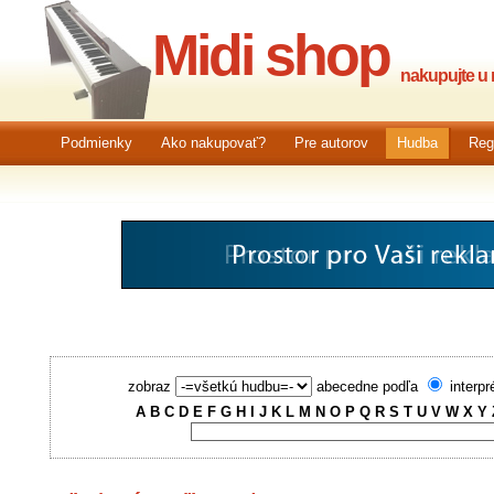
Midi shop
nakupujte u n
Podmienky
Ako nakupovať?
Pre autorov
Hudba
Reg
zobraz
abecedne podľa
interpr
A
B
C
D
E
F
G
H
I
J
K
L
M
N
O
P
Q
R
S
T
U
V
W
X
Y