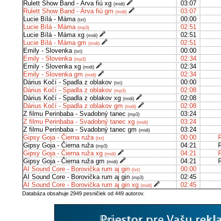
Rulett Show Band - Árva fiú xg
03:07
(midi)
Rulett Show Band - Árva fiú gm
03:07
(midi)
Lucie Bílá - Máma
00:00
(txt)
Lucie Bílá - Máma
02:51
(mp3)
Lucie Bílá - Máma xg
02:51
(midi)
Lucie Bílá - Máma gm
02:51
(midi)
Emily - Slovenka
00:00
(txt)
Emily - Slovenka
02:34
(mp3)
Emily - Slovenka xg
02:34
(midi)
Emily - Slovenka gm
02:34
(midi)
Dárius Kočí - Spadla z oblakov
00:00
(txt)
Dárius Kočí - Spadla z oblakov
02:08
(mp3)
Dárius Kočí - Spadla z oblakov xg
02:08
(midi)
Dárius Kočí - Spadla z oblakov gm
02:08
(midi)
Z filmu Perinbaba - Svadobný tanec
03:24
(mp3)
Z filmu Perinbaba - Svadobný tanec xg
03:24
(midi)
Z filmu Perinbaba - Svadobný tanec gm
03:24
(midi)
Gipsy Goja - Čierna ruža
00:00
(txt)
Gipsy Goja - Čierna ruža
04:21
(mp3)
Gipsy Goja - Čierna ruža xg
04:21
(midi)
Gipsy Goja - Čierna ruža gm
04:21
(midi)
AI Sound Core - Borovička rum aj gin
00:00
(txt)
AI Sound Core - Borovička rum aj gin
02:45
(mp3)
AI Sound Core - Borovička rum aj gin xg
02:45
(midi)
Databáza obsahuje 2949 pesničiek od 449 autorov.