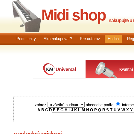
Midi shop
nakupujte u n
Podmienky
Ako nakupovať?
Pre autorov
Hudba
Reg
zobraz
abecedne podľa
interpr
A
B
C
D
E
F
G
H
I
J
K
L
M
N
O
P
Q
R
S
T
U
V
W
X
Y