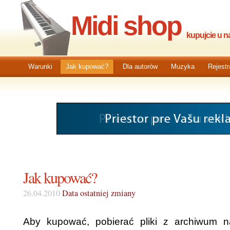
Midi shop
kupujcie u na
Warunki
Jak kupować?
Dla autorów
Muzyka
Rejestr
Jak kupować?
26.04.2010
Data ostatniej zmiany
Aby kupować, pobierać pliki z archiwum n