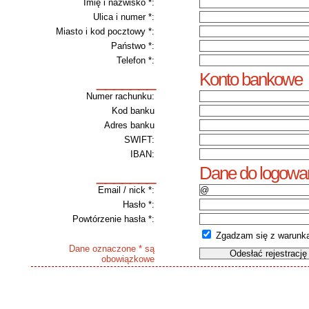
Imię i nazwisko *:
Ulica i numer *:
Miasto i kod pocztowy *:
Państwo *:
Telefon *:
Konto bankowe
_______
Numer rachunku:
Kod banku
Adres banku
SWIFT:
IBAN:
Dane do logowa
_______
Email / nick *:
Hasło *:
Powtórzenie hasła *:
Zgadzam się z
warunk
Dane oznaczone * są
obowiązkowe