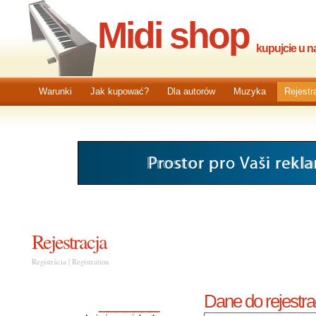
Midi shop
kupujcie u na
Warunki
Jak kupować?
Dla autorów
Muzyka
Rejestr
Rejestracja
Registrácia | Registration
Dane do rejestrac
_______