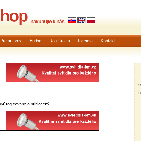
shop
nakupujte u nás...
Pre autorov
Hudba
Registracia
Inzercia
Kontakt
em
he
yť regitrovaný a prihlasený!