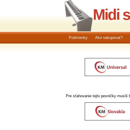
Midi 
Podmienky
Ako nakupovať?
Pre sťahovanie tejto pesničky musíš b