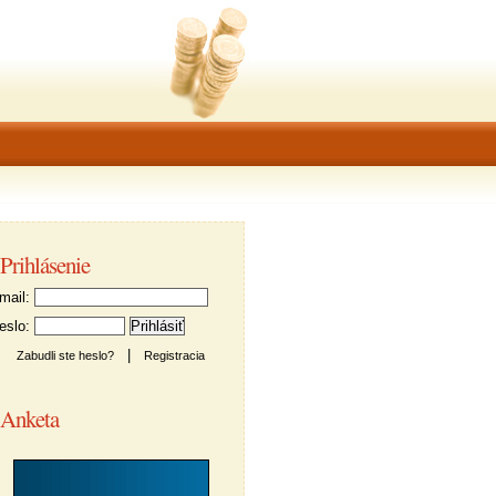
Prihlásenie
ail:
slo:
|
Zabudli ste heslo?
Registracia
Anketa