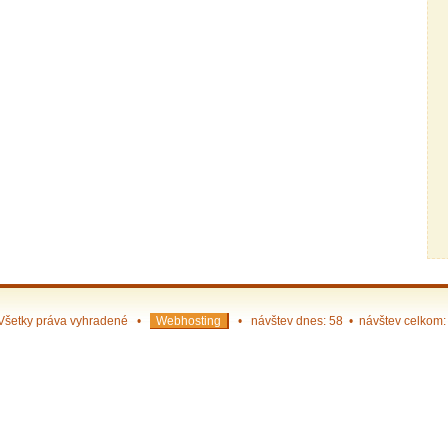
Všetky práva vyhradené •
Webhosting
• návštev dnes: 58 • návštev celkom