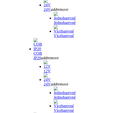
24V
add
remove
Jednobarevné
Vícebarevné
COB
IP20
add
remove
12V
24V
add
remove
Jednobarevné
Vícebarevné