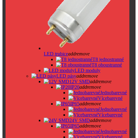
LED trubice
add
remove
T8 jednostranné
T8 oboustranné
LED moduly
LED pásy
add
remove
12V SMD
add
remove
IP20
add
remove
Jednobarevné
Vícebarevné
IP65
add
remove
Jednobarevné
Vícebarevné
24V SMD
add
remove
IP65
add
remove
Jednobarevné
Vícebarevné