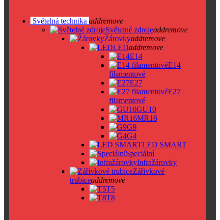
Světelná technika
add
remove
Světelné zdroje
add
remove
Žárovky
add
remove
LED
add
remove
E14
E14
filamentové
E27
E27
filamentové
GU10
MR16
G9
G4
LED SMART
Speciální
Infražárovky
Zářivkové
trubice
add
remove
T5
T8