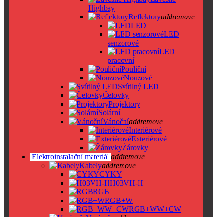
Highbay
Reflektory
add
remove
LED
LED
senzorové
LED
pracovní
Pouliční
Nouzové
Svítilný LED
Čelovky
Projektory
Solární
Vánoční
add
remove
Interiérové
Exteriérové
Žárovky
Elektroinstalační materiál
add
remove
Kabely
add
remove
CYKY
H03VH-H
RGB
RGB+W
RGB+WW+CW