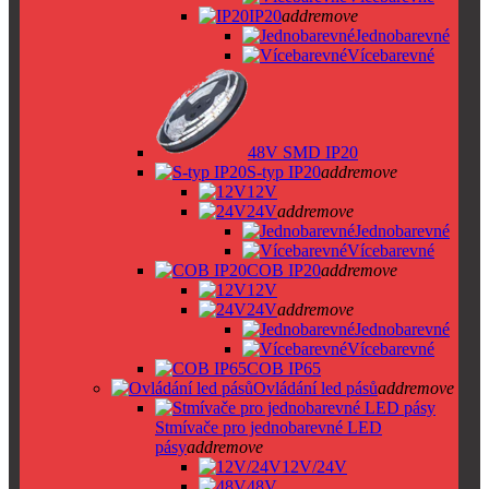
IP20
add
remove
Jednobarevné
Vícebarevné
48V SMD IP20
S-typ IP20
add
remove
12V
24V
add
remove
Jednobarevné
Vícebarevné
COB IP20
add
remove
12V
24V
add
remove
Jednobarevné
Vícebarevné
COB IP65
Ovládání led pásů
add
remove
Stmívače pro jednobarevné LED
pásy
add
remove
12V/24V
48V