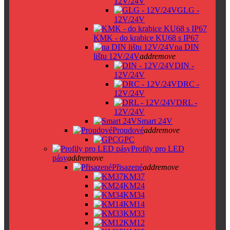
12V/24V
GLG -
12V/24V
KMK - do krabice KU68 s IP67
na DIN
lištu 12V/24V
add
remove
DIN -
12V/24V
DRC -
12V/24V
DRL -
12V/24V
Smart 24V
Proudové
add
remove
GPC
Profily pro LED
pásy
add
remove
Přisazené
add
remove
KM37
KM24
KM34
KM14
KM33
KM12