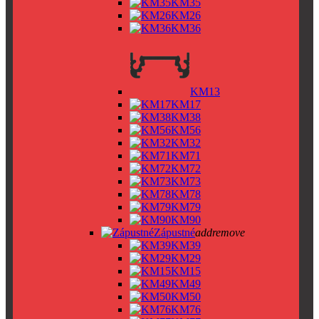
KM35
KM26
KM36
KM13
KM17
KM38
KM56
KM32
KM71
KM72
KM73
KM78
KM79
KM90
Zápustné
add
remove
KM39
KM29
KM15
KM49
KM50
KM76