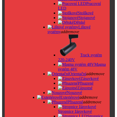
Pracovní
LED
Stolíkové
Stojanové
Dětské
Lištové
systémy
add
remove
Track systém
220-240V
Magna
systém 48V
Orientační
add
remove
Zásuvkové
Přisazené
Zápustné
Nouzové
Exteriérové
add
remove
Přisazené
add
remove
Stropnice žárovkové
Stropnice