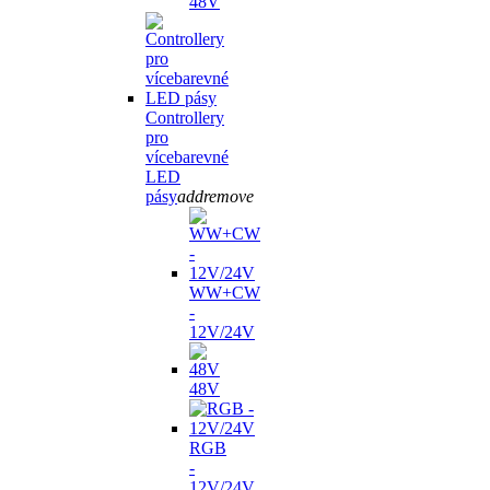
48V
Controllery
pro
vícebarevné
LED
pásy
add
remove
WW+CW
-
12V/24V
48V
RGB
-
12V/24V