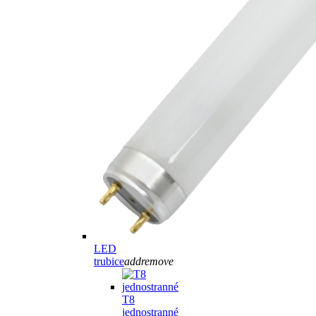
LED
trubice
add
remove
T8
jednostranné