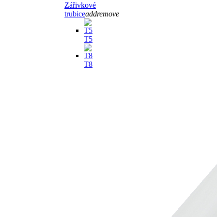
Zářivkové
trubice
add
remove
T5
T8