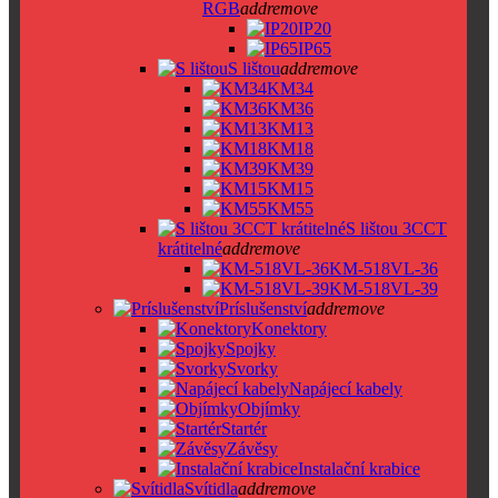
RGB
add
remove
IP20
IP65
S lištou
add
remove
KM34
KM36
KM13
KM18
KM39
KM15
KM55
S lištou 3CCT
krátitelné
add
remove
KM-518VL-36
KM-518VL-39
Príslušenství
add
remove
Konektory
Spojky
Svorky
Napájecí kabely
Objímky
Startér
Závěsy
Instalační krabice
Svítidla
add
remove