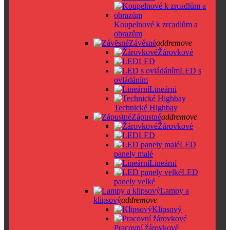
Koupelnové k zrcadlům a
obrazům
Závěsné
add
remove
Žárovkové
LED
LED s
ovládáním
Lineární
Technické Highbay
Zápustné
add
remove
Žárovkové
LED
LED
panely malé
Lineární
LED
panely velké
Lampy a
klipsový
add
remove
Klipsový
Pracovní žárovkové