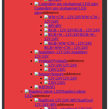
Controllery pro vícebarevné LED
pásy
add
remove
WW+CW -
12V/24V
48V
RGB - 12V/24V
RGB+W -
12V/24V
RGB+WW+CW - 12V/24V
Amplifiery
12V/24V
Vypínače
add
remove
12V/24V
230V
Senzory
add
remove
12V/24V
230V
WIFI
Napájecí zdroje
LED
add
remove
Napěťové
12V/24V/48V
add
remove