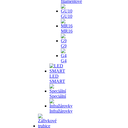
filamentové
GU10
MR16
G9
G4
LED
SMART
Speciální
Infražárovky