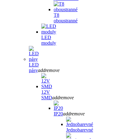
T8
oboustranné
LED
moduly
LED
pásy
add
remove
12V
SMD
add
remove
IP20
add
remove
Jednobarevné