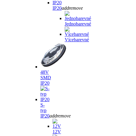
IP20
add
remove
Jednobarevné
Vícebarevné
48V
SMD
IP20
S-
typ
IP20
add
remove
12V