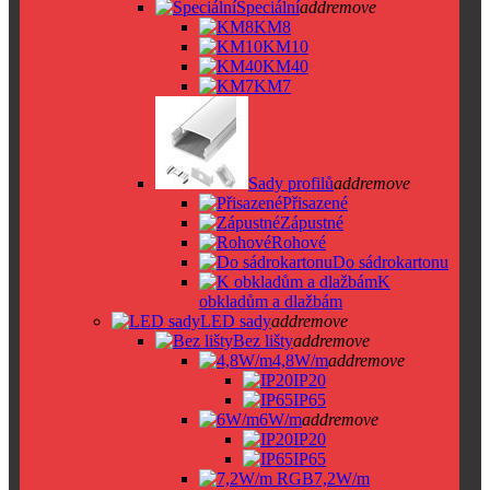
Speciální
add
remove
KM8
KM10
KM40
KM7
Sady profilů
add
remove
Přisazené
Zápustné
Rohové
Do sádrokartonu
K
obkladům a dlažbám
LED sady
add
remove
Bez lišty
add
remove
4,8W/m
add
remove
IP20
IP65
6W/m
add
remove
IP20
IP65
7,2W/m