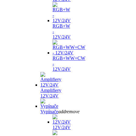
RGB+W
-
12V/24V
RGB+WW+CW
-
12V/24V
Amplifiery
12V/24V
Vypínače
add
remove
12V/24V