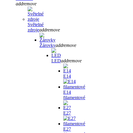
add
remove
Světelné
zdroje
add
remove
Žárovky
add
remove
LED
add
remove
E14
E14
filamentové
E27
E27