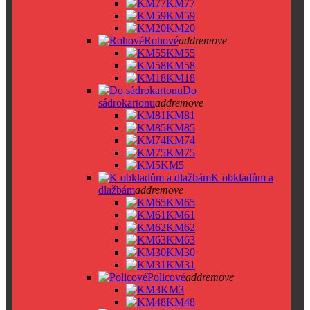
KM77
KM59
KM20
Rohové
add
remove
KM55
KM58
KM18
Do
sádrokartonu
add
remove
KM81
KM85
KM74
KM75
KM5
K obkladům a
dlažbám
add
remove
KM65
KM61
KM62
KM63
KM30
KM31
Policové
add
remove
KM3
KM48