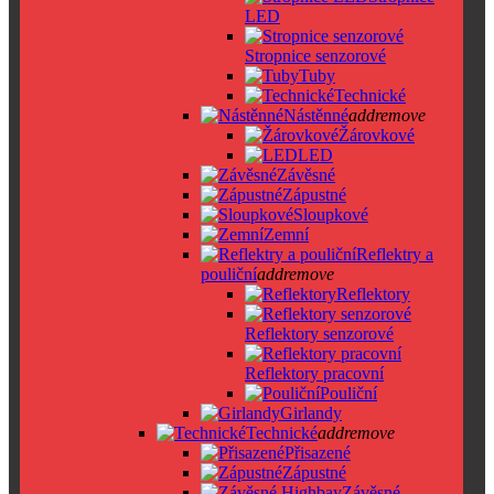
LED
Stropnice senzorové
Tuby
Technické
Nástěnné
add
remove
Žárovkové
LED
Závěsné
Zápustné
Sloupkové
Zemní
Reflektry a
pouliční
add
remove
Reflektory
Reflektory senzorové
Reflektory pracovní
Pouliční
Girlandy
Technické
add
remove
Přisazené
Zápustné
Závěsné