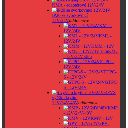
KMA - adaptérové 12V/24V
IP20 se svorkovnicí
12V/24V
add
remove
KMT -
12V/24V
KML -
12V/24V
KMM - 12V
KMC
- 12V/24V slim
FTPC -
12V/24V
FTPC-
S - 12V/24V
GTPC-
S - 12V/24V
S
vyšším krytím
12V/24V/48V
add
remove
KMP
- 12V/24V/48V
KMV - 12V
GPV -