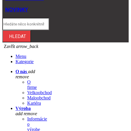
NOVINKY
HLEDAT
Zavřít
arrow_back
Menu
Kategorie
O nás
add
remove
O
firme
Velkoobchod
Maloobchod
Kariéra
Výroba
add
remove
Informácie
o
výrobe