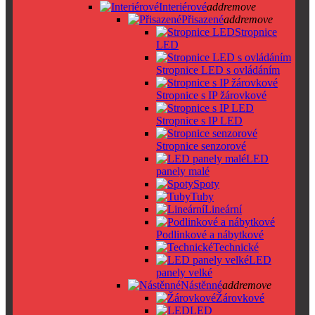
Interiérové
add
remove
Přisazené
add
remove
Stropnice
LED
Stropnice LED s ovládáním
Stropnice s IP žárovkové
Stropnice s IP LED
Stropnice senzorové
LED
panely malé
Spoty
Tuby
Lineární
Podlinkové a nábytkové
Technické
LED
panely velké
Nástěnné
add
remove
Žárovkové
LED