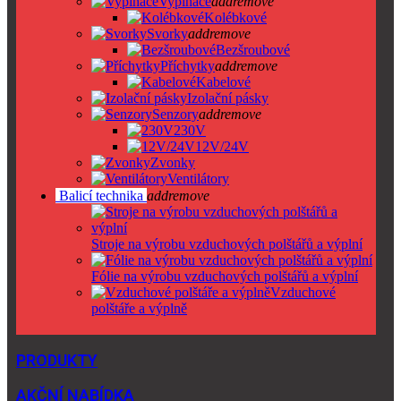
Vypínače
add
remove
Kolébkové
Svorky
add
remove
Bezšroubové
Příchytky
add
remove
Kabelové
Izolační pásky
Senzory
add
remove
230V
12V/24V
Zvonky
Ventilátory
Balicí technika
add
remove
Stroje na výrobu vzduchových polštářů a výplní
Fólie na výrobu vzduchových polštářů a výplní
Vzduchové
polštáře a výplně
PRODUKTY
AKČNÍ NABÍDKA