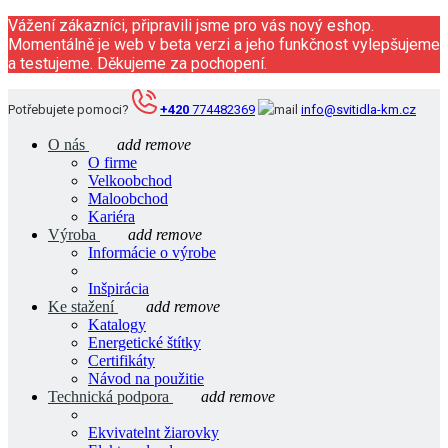
Vážení zákazníci, připravili jsme pro vás nový eshop.
Momentálně je web v beta verzi a jeho funkčnost vylepšujeme
a testujeme. Děkujeme za pochopení.
Potřebujete pomoci?
+420
774482369
info@svitidla-km.cz
O nás
add
remove
O firme
Velkoobchod
Maloobchod
Kariéra
Výroba
add
remove
Informácie o výrobe
Inšpirácia
Ke stažení
add
remove
Katalogy
Energetické štítky
Certifikáty
Návod na použitie
Technická podpora
add
remove
Ekvivatelnt žiarovky