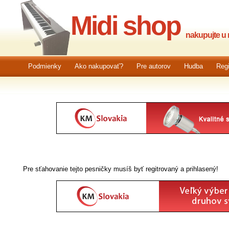
Midi shop
nakupujte u n
Podmienky
Ako nakupovať?
Pre autorov
Hudba
Regi
Pre sťahovanie tejto pesničky musíš byť regitrovaný a prihlasený!