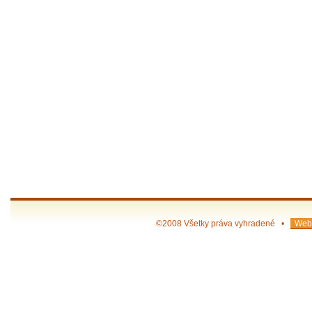
©2008 Všetky práva vyhradené •
Web