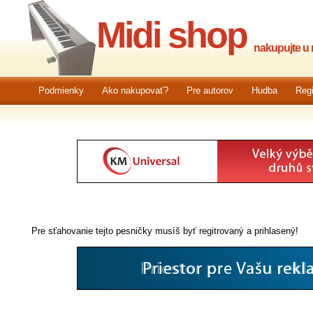
Midi shop
nakupujte u n
Podmienky
Ako nakupovať?
Pre autorov
Hudba
Regi
Pre sťahovanie tejto pesničky musíš byť regitrovaný a prihlasený!