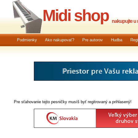
Midi shop
nakupujte u n
Podmienky
Ako nakupovať?
Pre autorov
Hudba
Regi
Pre sťahovanie tejto pesničky musíš byť regitrovaný a prihlasený!