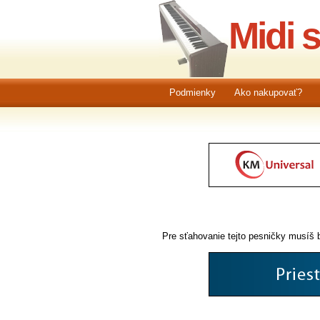
Midi 
Podmienky
Ako nakupovať?
Pre sťahovanie tejto pesničky musíš b