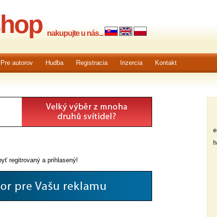
shop
nakupujte u nás...
Pre autorov
Hudba
Registracia
Inzercia
Kontakt
em
he
yť regitrovaný a prihlasený!