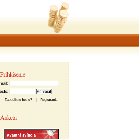
Prihlásenie
ail:
slo:
|
Zabudli ste heslo?
Registracia
Anketa