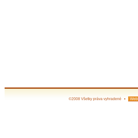
©2008 Všetky práva vyhradené •
Webh