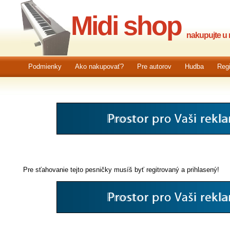
Midi shop
nakupujte u n
Podmienky
Ako nakupovať?
Pre autorov
Hudba
Regi
Pre sťahovanie tejto pesničky musíš byť regitrovaný a prihlasený!