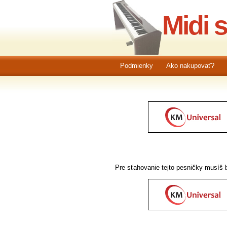
Midi 
Podmienky
Ako nakupovať?
Pre sťahovanie tejto pesničky musíš b