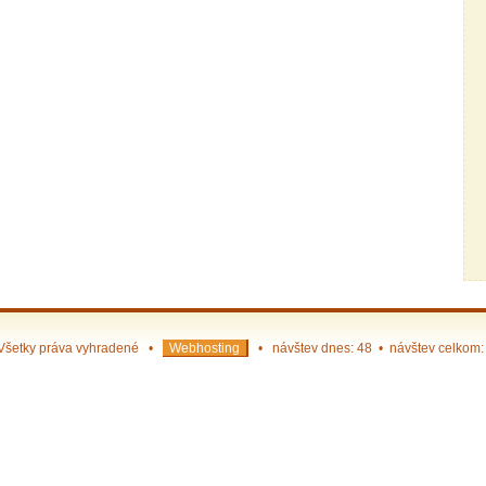
Všetky práva vyhradené •
Webhosting
• návštev dnes: 48 • návštev celkom