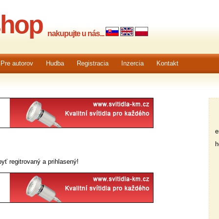
shop
nakupujte u nás...
Pre autorov
Hudba
Registracia
Inzercia
Kontakt
em
he
yť regitrovaný a prihlasený!