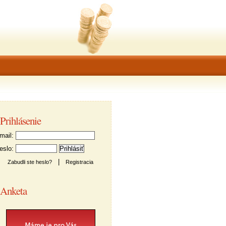
Prihlásenie
ail:
slo:
|
Zabudli ste heslo?
Registracia
Anketa