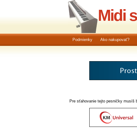
Midi 
Podmienky
Ako nakupovať?
Pre sťahovanie tejto pesničky musíš b