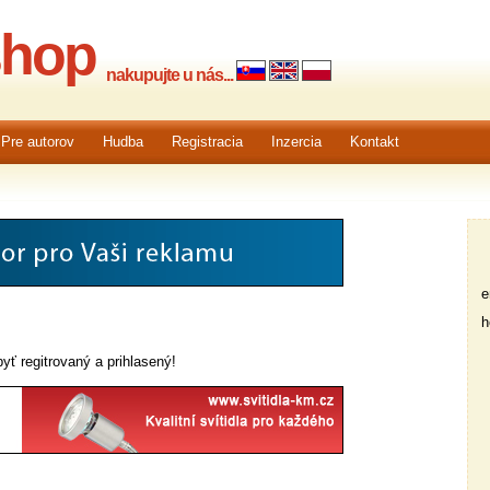
shop
nakupujte u nás...
Pre autorov
Hudba
Registracia
Inzercia
Kontakt
em
he
yť regitrovaný a prihlasený!