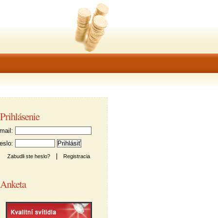
Prihlásenie
ail:
slo:
|
Zabudli ste heslo?
Registracia
Anketa