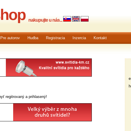
shop
nakupujte u nás...
Pre autorov
Hudba
Registracia
Inzercia
Kontakt
em
he
yť regitrovaný a prihlasený!