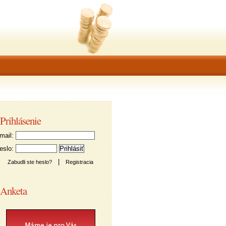
Prihlásenie
ail:
slo:
|
Zabudli ste heslo?
Registracia
Anketa