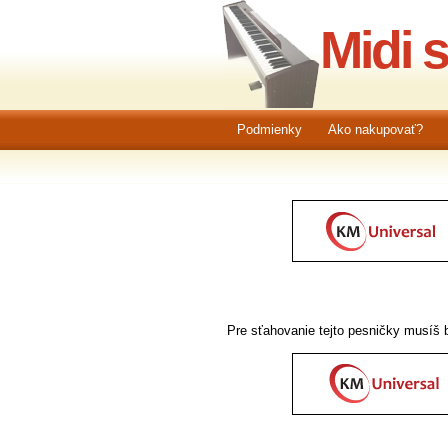
Midi 
Podmienky
Ako nakupovať?
Pre sťahovanie tejto pesničky musíš b