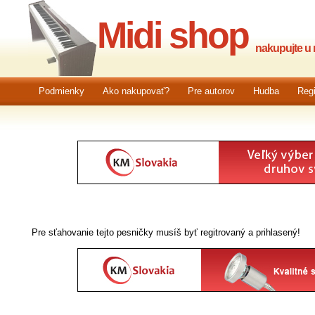
Midi shop
nakupujte u n
Podmienky
Ako nakupovať?
Pre autorov
Hudba
Regi
Pre sťahovanie tejto pesničky musíš byť regitrovaný a prihlasený!