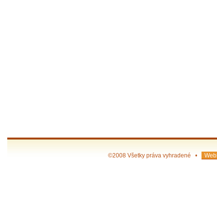
©2008 Všetky práva vyhradené •
Webh