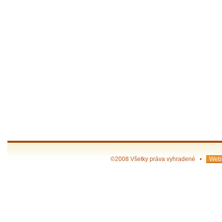
©2008 Všetky práva vyhradené •
Webh