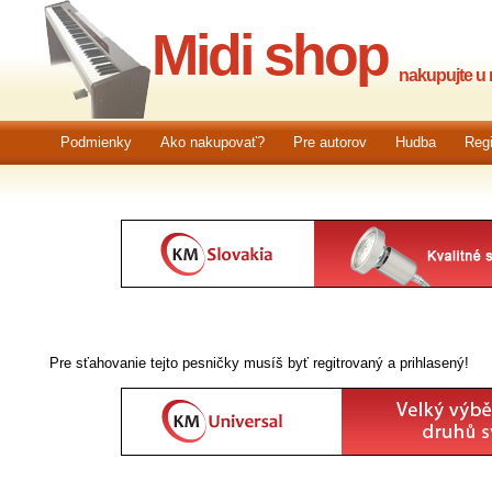
Midi shop
nakupujte u n
Podmienky
Ako nakupovať?
Pre autorov
Hudba
Regi
Pre sťahovanie tejto pesničky musíš byť regitrovaný a prihlasený!