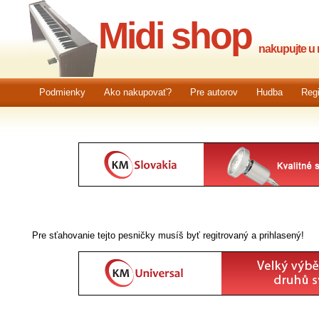
Midi shop
nakupujte u n
Podmienky
Ako nakupovať?
Pre autorov
Hudba
Regi
Pre sťahovanie tejto pesničky musíš byť regitrovaný a prihlasený!