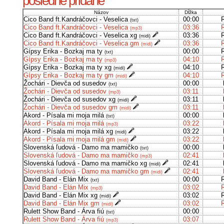
posledné pridané
Názov
Dĺžka
Cico Band ft.Kandráčovci - Veselica
00:00
(txt)
Cico Band ft.Kandráčovci - Veselica
03:36
(mp3)
Cico Band ft.Kandráčovci - Veselica xg
03:36
(midi)
Cico Band ft.Kandráčovci - Veselica gm
03:36
(midi)
Gípsy Erika - Bozkaj ma ty
00:00
(txt)
Gípsy Erika - Bozkaj ma ty
04:10
(mp3)
Gípsy Erika - Bozkaj ma ty xg
04:10
(midi)
Gípsy Erika - Bozkaj ma ty gm
04:10
(midi)
Žochári - Dievča od susedov
00:00
(txt)
Žochári - Dievča od susedov
03:11
(mp3)
Žochári - Dievča od susedov xg
03:11
(midi)
Žochári - Dievča od susedov gm
03:11
(midi)
Akord - Písala mi moja milá
00:00
(txt)
Akord - Písala mi moja milá
03:22
(mp3)
Akord - Písala mi moja milá xg
03:22
(midi)
Akord - Písala mi moja milá gm
03:22
(midi)
Slovenská ľudová - Damo ma mamičko
00:00
(txt)
Slovenská ľudová - Damo ma mamičko
02:41
(mp3)
Slovenská ľudová - Damo ma mamičko xg
02:41
(midi)
Slovenská ľudová - Damo ma mamičko gm
02:41
(midi)
David Band - Elán Mix
00:00
(txt)
David Band - Elán Mix
03:02
(mp3)
David Band - Elán Mix xg
03:02
(midi)
David Band - Elán Mix gm
03:02
(midi)
Rulett Show Band - Árva fiú
00:00
(txt)
Rulett Show Band - Árva fiú
03:07
(mp3)