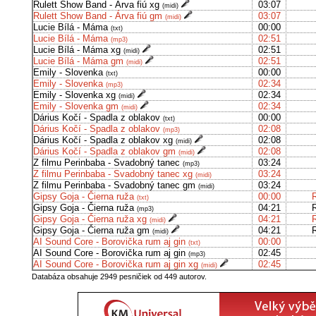
Rulett Show Band - Árva fiú xg
03:07
(midi)
Rulett Show Band - Árva fiú gm
03:07
(midi)
Lucie Bílá - Máma
00:00
(txt)
Lucie Bílá - Máma
02:51
(mp3)
Lucie Bílá - Máma xg
02:51
(midi)
Lucie Bílá - Máma gm
02:51
(midi)
Emily - Slovenka
00:00
(txt)
Emily - Slovenka
02:34
(mp3)
Emily - Slovenka xg
02:34
(midi)
Emily - Slovenka gm
02:34
(midi)
Dárius Kočí - Spadla z oblakov
00:00
(txt)
Dárius Kočí - Spadla z oblakov
02:08
(mp3)
Dárius Kočí - Spadla z oblakov xg
02:08
(midi)
Dárius Kočí - Spadla z oblakov gm
02:08
(midi)
Z filmu Perinbaba - Svadobný tanec
03:24
(mp3)
Z filmu Perinbaba - Svadobný tanec xg
03:24
(midi)
Z filmu Perinbaba - Svadobný tanec gm
03:24
(midi)
Gipsy Goja - Čierna ruža
00:00
(txt)
Gipsy Goja - Čierna ruža
04:21
(mp3)
Gipsy Goja - Čierna ruža xg
04:21
(midi)
Gipsy Goja - Čierna ruža gm
04:21
(midi)
AI Sound Core - Borovička rum aj gin
00:00
(txt)
AI Sound Core - Borovička rum aj gin
02:45
(mp3)
AI Sound Core - Borovička rum aj gin xg
02:45
(midi)
Databáza obsahuje 2949 pesničiek od 449 autorov.