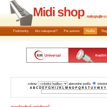
Midi shop
nakupujte u n
Podmienky
Ako nakupovať?
Pre autorov
Hudba
Reg
zobraz
abecedne podľa
interpr
A
B
C
D
E
F
G
H
I
J
K
L
M
N
O
P
Q
R
S
T
U
V
W
X
Y